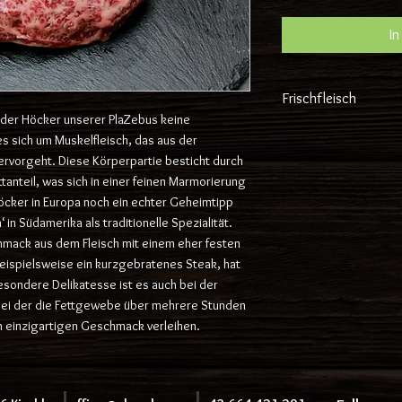
In
Frischfleisch
 der Höcker unserer PlaZebus keine
Gewicht und demens
es sich um Muskelfleisch, das aus der
erwartbare Schätzu
vorgeht. Diese Körperpartie besticht durch
tatsächlichem Gewi
tanteil, was sich in einer feinen Marmorierung
Versand wird Frisch
cker in Europa noch ein echter Geheimtipp
Tagen!
 in Südamerika als traditionelle Spezialität.
hmack aus dem Fleisch mit einem eher festen
eispielsweise ein kurzgebratenes Steak, hat
besondere Delikatesse ist es auch bei der
ei der die Fettgewebe über mehrere Stunden
n einzigartigen Geschmack verleihen.