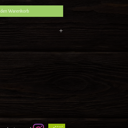
 den Warenkorb
tprechender Preis sind
ngen. Es wird nach
cht und Preis abgerechnet.
fleisch nur an den angeführten