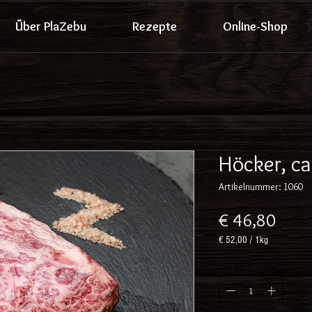
Über PlaZebu
Rezepte
Online-Shop
Höcker, ca
Artikelnummer: 1060
Preis
€ 46,80
€ 52,00
/
1kg
€ 52,00
pro
Anzahl
*
1
Kilogramm