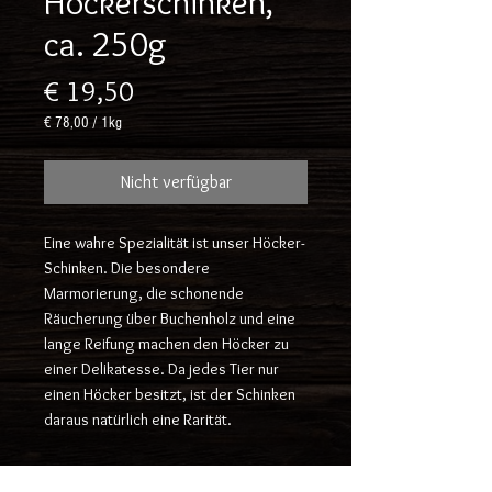
Höckerschinken,
ca. 250g
Preis
€ 19,50
€ 78,00
/
1kg
€ 78,00
pro
Nicht verfügbar
1
Kilogramm
Eine wahre Spezialität ist unser Höcker-
Schinken. Die besondere
Marmorierung, die schonende
Räucherung über Buchenholz und eine
lange Reifung machen den Höcker zu
einer Delikatesse. Da jedes Tier nur
einen Höcker besitzt, ist der Schinken
daraus natürlich eine Rarität.
Packungsgröße nur Schätzung