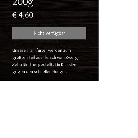
200g
Preis
€ 4,60
Nicht verfügbar
Unsere Frankfurter werden zum
größten Teil aus Fleisch vom Zwerg-
Zebu-Rind hergestellt! Ein Klassiker
gegen den schnellen Hunger.
Created by Michael Plank, Kogl 33, 4656
Kirchham
office@plazebu.com
+43 664 421 291 1
Impressum und Datenschutz
Follow us on Instagram!