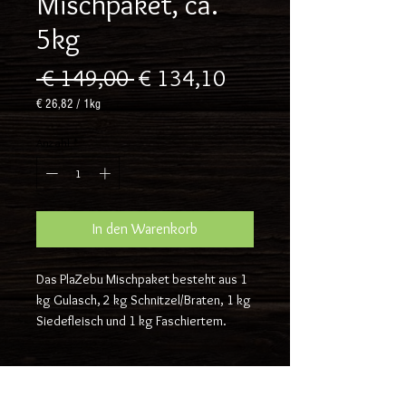
Mischpaket, ca.
5kg
Standardpreis
Sale-
 € 149,00 
€ 134,10
Preis
€ 26,82
/
1kg
€ 26,82
pro
Anzahl
*
1
Kilogramm
In den Warenkorb
Das PlaZebu Mischpaket besteht aus 1
kg Gulasch, 2 kg Schnitzel/Braten, 1 kg
Siedefleisch und 1 kg Faschiertem.
Frischfleisch