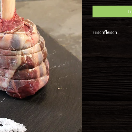
In
Frischfleisch
Gewicht und demens
erwartbare Schätzu
tatsächlichem Gewi
Versand wird Frisch
Tagen!