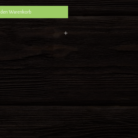
 den Warenkorb
tprechender Preis sind
ngen. Es wird nach
cht und Preis abgerechnet.
fleisch nur an den angeführten