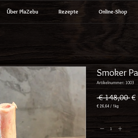
Über PlaZebu
Rezepte
Online-Shop
Smoker Pa
Artikelnummer: 1003
St
 € 148,00 
€
€ 26,64
/
1kg
€ 26,64
pro
Anzahl
*
1
Kilogramm