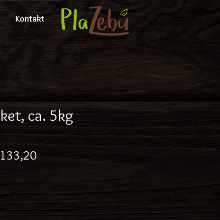
Kontakt
ket, ca. 5kg
andardpreis
Sale-
 133,20
Preis