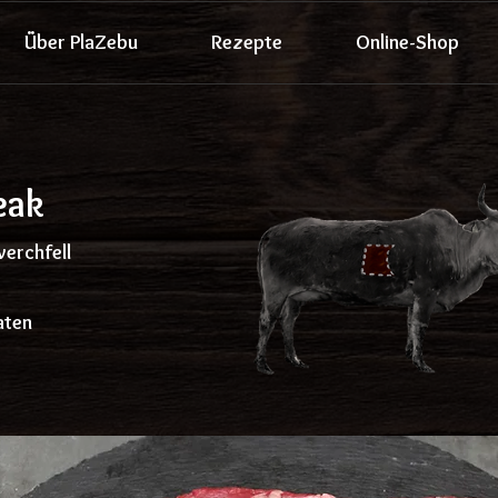
Über PlaZebu
Rezepte
Online-Shop
eak
werchfell
aten